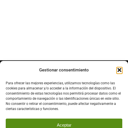
Gestionar consentimiento
Ven a visitarnos
Para ofrecer las mejores experiencias, utilizamos tecnologías como las
cookies para almacenar y/o acceder a la información del dispositivo. El
P.º Fernando Fernández Gómez, 05489
consentimiento de estas tecnologías nos permitirá procesar datos como el
comportamiento de navegación o las identificaciones únicas en este sitio.
El Raso, Ávila
No consentir o retirar el consentimiento, puede afectar negativamente a
ciertas características y funciones.
Aceptar