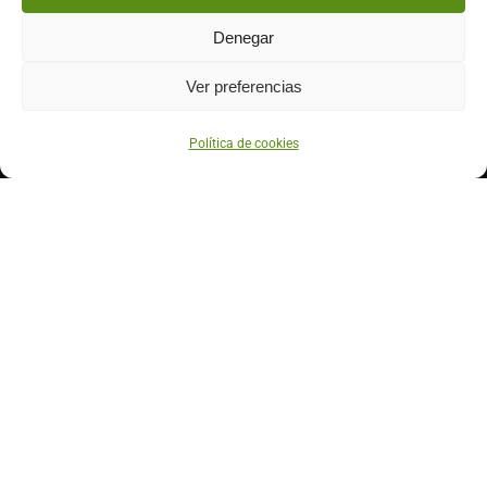
Contáctanos
Denegar
633 71 52 01
920 33 20 41
Ver preferencias
info@higodegredos.com
Política de cookies