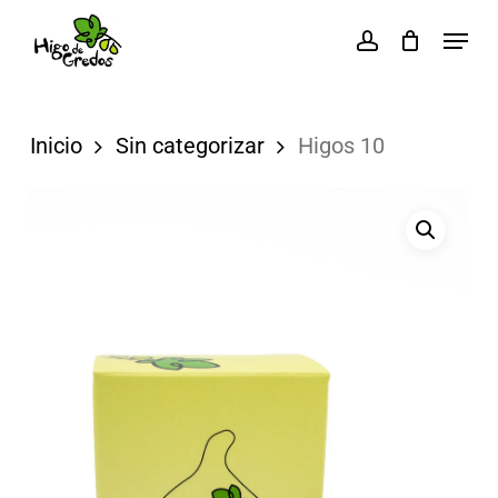
Skip
Menu
account
to
Close
main
Menu
content
Inicio
Sin categorizar
Higos 10