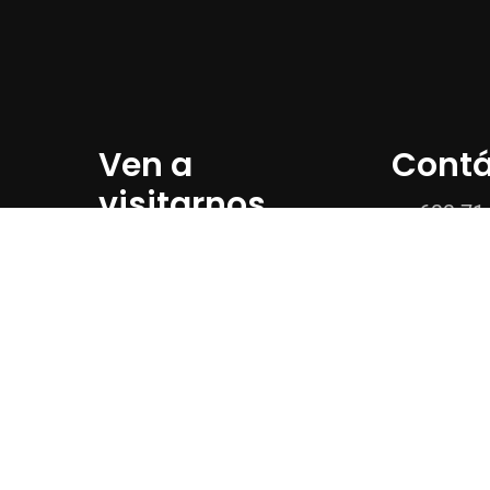
Ven a
Cont
visitarnos
633 71 
920 33 
P.º Fernando
Fernández Gómez,
info@hig
05489 El Raso, Ávila