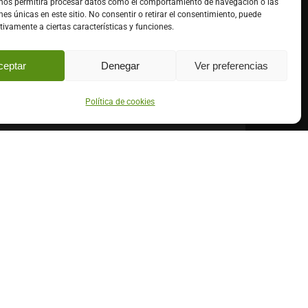
 nos permitirá procesar datos como el comportamiento de navegación o las
nes únicas en este sitio. No consentir o retirar el consentimiento, puede
tivamente a ciertas características y funciones.
ceptar
Denegar
Ver preferencias
Política de cookies
y acepto la
política de privacidad