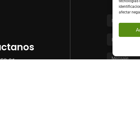
tecnologías
identificacio
afectar nega
A
áctanos
52 01
20 41
odegredos.com
He leído 
Enviar