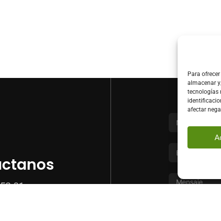
Para ofrecer
almacenar y/
tecnologías
identificacio
afectar nega
A
áctanos
52 01
20 41