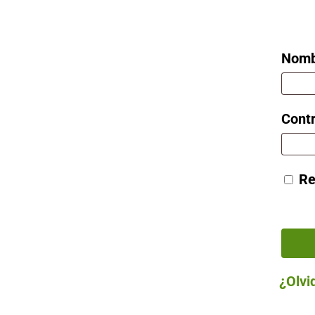
Nombr
Cont
Re
¿Olvi