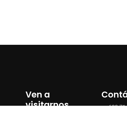
Ven a
Cont
visitarnos
633 71 
920 33 
P.º Fernando
Fernández Gómez,