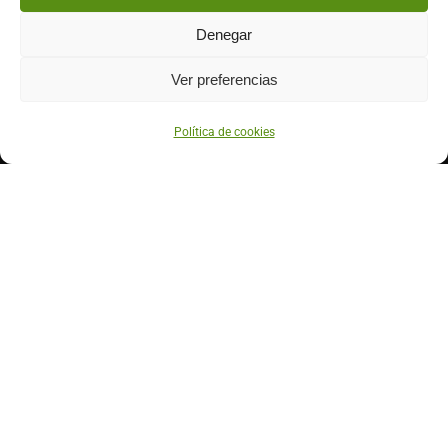
Contáctanos
Denegar
633 71 52 01
920 33 20 41
Ver preferencias
info@higodegredos.com
Política de cookies