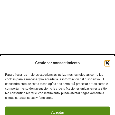
Gestionar consentimiento
Ven a visitarnos
Para ofrecer las mejores experiencias, utilizamos tecnologías como las
cookies para almacenar y/o acceder a la información del dispositivo. El
P.º Fernando Fernández Gómez, 05489
consentimiento de estas tecnologías nos permitirá procesar datos como el
comportamiento de navegación o las identificaciones únicas en este sitio.
El Raso, Ávila
No consentir o retirar el consentimiento, puede afectar negativamente a
ciertas características y funciones.
Aceptar