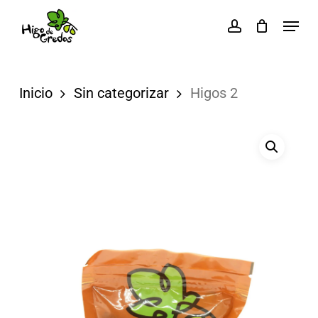
Skip
Menu
account
to
Close
main
Menu
content
Inicio
Sin categorizar
Higos 2