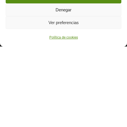
Contáctanos
Denegar
633 71 52 01
920 33 20 41
Ver preferencias
info@higodegredos.com
Política de cookies