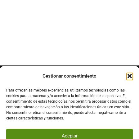
Gestionar consentimiento
Ven a visitarnos
Para ofrecer las mejores experiencias, utilizamos tecnologías como las
cookies para almacenar y/o acceder a la información del dispositivo. El
P.º Fernando Fernández Gómez, 05489
consentimiento de estas tecnologías nos permitirá procesar datos como el
comportamiento de navegación o las identificaciones únicas en este sitio.
El Raso, Ávila
No consentir o retirar el consentimiento, puede afectar negativamente a
ciertas características y funciones.
Aceptar