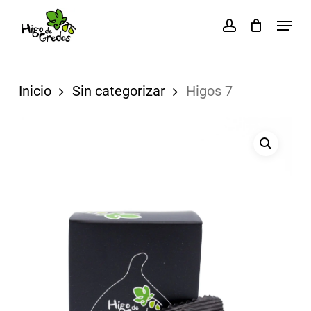
Skip
Menu
account
to
Close
main
Menu
content
Inicio
Sin categorizar
Higos 7