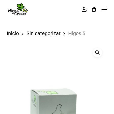
Skip
Menu
account
to
Close
main
Menu
content
Inicio
Sin categorizar
Higos 5