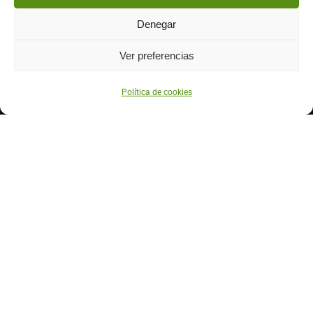
Contáctanos
Denegar
633 71 52 01
920 33 20 41
Ver preferencias
info@higodegredos.com
Política de cookies