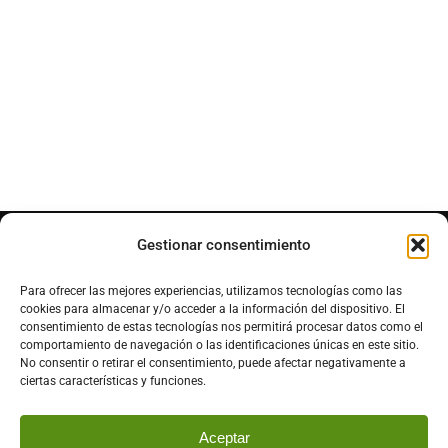
Gestionar consentimiento
Ven a visitarnos
Para ofrecer las mejores experiencias, utilizamos tecnologías como las
cookies para almacenar y/o acceder a la información del dispositivo. El
P.º Fernando Fernández Gómez, 05489
consentimiento de estas tecnologías nos permitirá procesar datos como el
comportamiento de navegación o las identificaciones únicas en este sitio.
El Raso, Ávila
No consentir o retirar el consentimiento, puede afectar negativamente a
ciertas características y funciones.
Aceptar